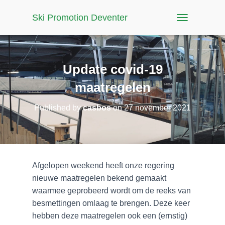
Ski Promotion Deventer
T
O
G
G
L
Update covid-19
E
N
maatregelen
A
V
Published by
casbos
on
27 november 2021
I
G
A
T
I
O
Afgelopen weekend heeft onze regering
N
nieuwe maatregelen bekend gemaakt
waarmee geprobeerd wordt om de reeks van
besmettingen omlaag te brengen. Deze keer
hebben deze maatregelen ook een (ernstig)