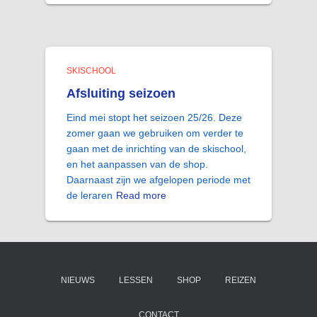
SKISCHOOL
Afsluiting seizoen
Eind mei stopt het seizoen 25/26. Deze
zomer gaan we gebruiken om verder te
gaan met de inrichting van de skischool,
en het aanpassen van de shop.
Daarnaast zijn we afgelopen periode met
de leraren
Read more
NIEUWS
LESSEN
SHOP
REIZEN
CONTACT