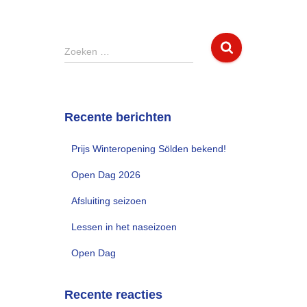
Z
Zoeken …
o
e
k
e
Recente berichten
n
n
Prijs Winteropening Sölden bekend!
a
a
Open Dag 2026
r
:
Afsluiting seizoen
Lessen in het naseizoen
Open Dag
Recente reacties