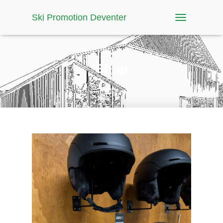
Ski Promotion Deventer
T
O
G
G
L
Shop
E
N
A
V
I
G
A
T
I
O
N