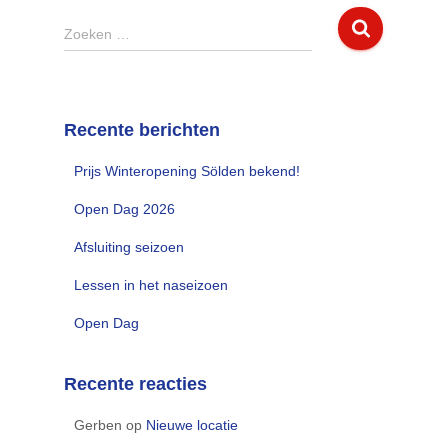
Z
Zoeken …
o
e
k
e
Recente berichten
n
n
Prijs Winteropening Sölden bekend!
a
a
Open Dag 2026
r
:
Afsluiting seizoen
Lessen in het naseizoen
Open Dag
Recente reacties
Gerben
op
Nieuwe locatie