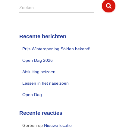
Z
Zoeken …
o
e
k
e
Recente berichten
n
n
Prijs Winteropening Sölden bekend!
a
a
Open Dag 2026
r
:
Afsluiting seizoen
Lessen in het naseizoen
Open Dag
Recente reacties
Gerben
op
Nieuwe locatie