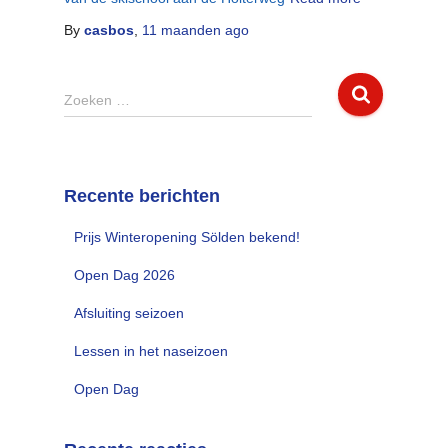
By
casbos
,
11 maanden
ago
Z
Zoeken …
o
e
k
e
Recente berichten
n
n
Prijs Winteropening Sölden bekend!
a
a
Open Dag 2026
r
:
Afsluiting seizoen
Lessen in het naseizoen
Open Dag