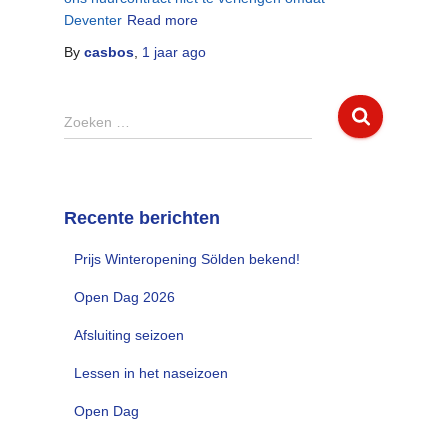
Deventer
Read more
By
casbos
,
1 jaar
ago
Z
Zoeken …
o
e
k
e
Recente berichten
n
n
Prijs Winteropening Sölden bekend!
a
a
Open Dag 2026
r
:
Afsluiting seizoen
Lessen in het naseizoen
Open Dag