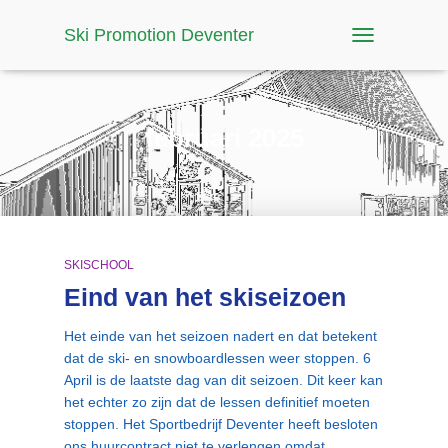
Ski Promotion Deventer
TOGGLE
NAVIGATION
februari 2025
SKISCHOOL
Eind van het skiseizoen
Het einde van het seizoen nadert en dat betekent
dat de ski- en snowboardlessen weer stoppen. 6
April is de laatste dag van dit seizoen. Dit keer kan
het echter zo zijn dat de lessen definitief moeten
stoppen. Het Sportbedrijf Deventer heeft besloten
ons huurcontract niet te verlengen omdat