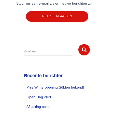
Stuur mij een e-mail als er nieuwe berichten zijn.
Z
Zoeken …
o
e
k
e
Recente berichten
n
n
Prijs Winteropening Sölden bekend!
a
a
Open Dag 2026
r
:
Afsluiting seizoen