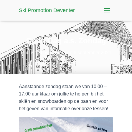
Ski Promotion Deventer
T
O
G
G
L
Open Dag a.s. Zondag
E
N
Published by
casbos
on
6 september 2021
A
V
I
G
A
T
Aanstaande zondag staan we van 10.00 –
I
O
17.00 uur klaar om jullie te helpen bij het
N
skiën en snowboarden op de baan en voor
het geven van informatie over onze lessen!